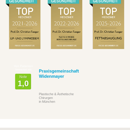
Von Patienten
bewertet mit
Praxisgemeinschaft
Widenmayer
Note
1,0
Plastische & Ästhetische
Chirurgen
in München