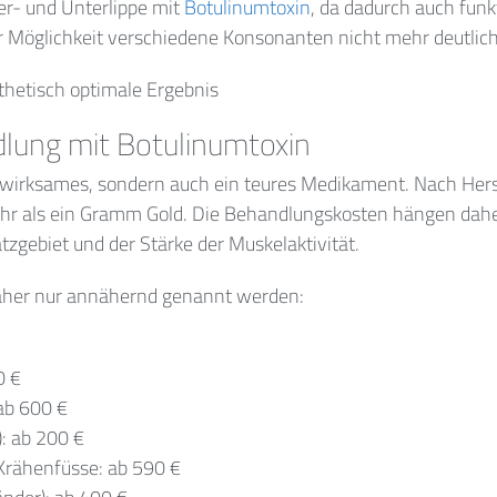
er- und Unterlippe mit
Botulinumtoxin
, da dadurch auch fun
er Möglichkeit verschiedene Konsonanten nicht mehr deutlic
sthetisch optimale Ergebnis
dlung mit Botulinumtoxin
hr wirksames, sondern auch ein teures Medikament. Nach He
hr als ein Gramm Gold. Die Behandlungskosten hängen dahe
zgebiet und der Stärke der Muskelaktivität.
aher nur annähernd genannt werden:
0 €
 ab 600 €
): ab 200 €
 Krähenfüsse: ab 590 €